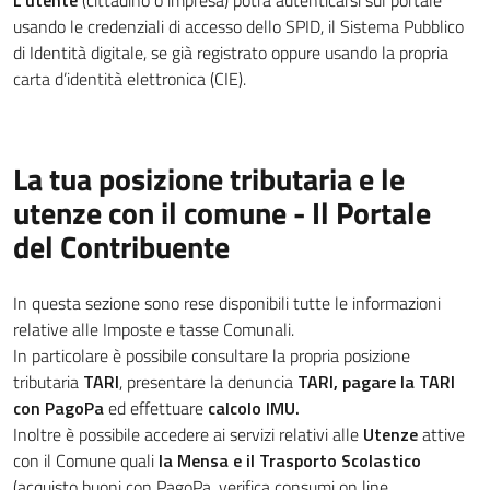
L'utente
(cittadino o impresa) potrà autenticarsi sul portale
usando le credenziali di accesso dello SPID, il Sistema Pubblico
di Identità digitale, se già registrato oppure usando la propria
carta d’identità elettronica (CIE).
La tua posizione tributaria e le
utenze con il comune - Il Portale
del Contribuente
In questa sezione sono rese disponibili tutte le informazioni
relative alle Imposte e tasse Comunali.
In particolare è possibile consultare la propria posizione
tributaria
TARI
, presentare la denuncia
TARI, pagare la TARI
con PagoPa
ed effettuare
calcolo IMU.
Inoltre è possibile accedere ai servizi relativi alle
Utenze
attive
con il Comune quali
la Mensa e il Trasporto Scolastico
(acquisto buoni con PagoPa, verifica consumi on line,